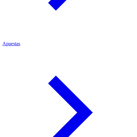
Apuestas