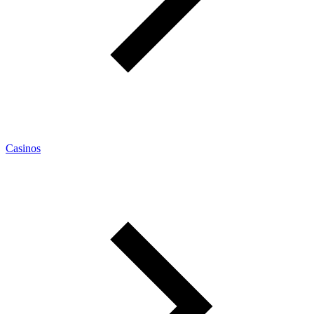
Casinos