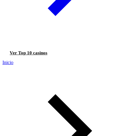
Ver Top 10 casinos
Inicio