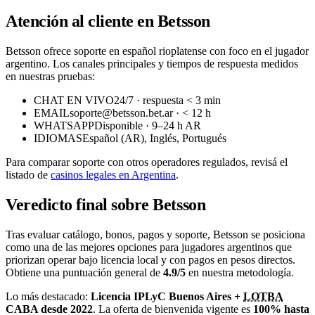
Atención al cliente en Betsson
Betsson ofrece soporte en español rioplatense con foco en el jugador
argentino. Los canales principales y tiempos de respuesta medidos
en nuestras pruebas:
CHAT EN VIVO
24/7 · respuesta < 3 min
EMAIL
soporte@betsson.bet.ar
· < 12 h
WHATSAPP
Disponible · 9–24 h AR
IDIOMAS
Español (AR), Inglés, Portugués
Para comparar soporte con otros operadores regulados, revisá el
listado de
casinos legales en Argentina
.
Veredicto final sobre Betsson
Tras evaluar catálogo, bonos, pagos y soporte, Betsson se posiciona
como una de las mejores opciones para jugadores argentinos que
priorizan operar bajo licencia local y con pagos en pesos directos.
Obtiene una puntuación general de
4.9/5
en nuestra metodología.
Lo más destacado:
Licencia IPLyC Buenos Aires +
LOTBA
CABA desde 2022
. La oferta de bienvenida vigente es
100% hasta