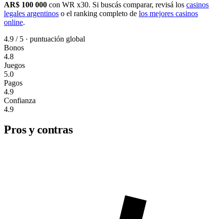
AR$ 100 000
con WR x30. Si buscás comparar, revisá los
casinos
legales argentinos
o el ranking completo de
los mejores casinos
online
.
4.9
/ 5 · puntuación global
Bonos
4.8
Juegos
5.0
Pagos
4.9
Confianza
4.9
Pros y contras