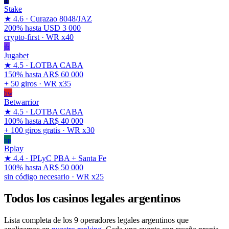
st
Stake
★ 4.6 · Curazao 8048/JAZ
200% hasta USD 3 000
crypto-first · WR x40
jb
Jugabet
★ 4.5 · LOTBA CABA
150% hasta AR$ 60 000
+ 50 giros · WR x35
bw
Betwarrior
★ 4.5 · LOTBA CABA
100% hasta AR$ 40 000
+ 100 giros gratis · WR x30
bp
Bplay
★ 4.4 · IPLyC PBA + Santa Fe
100% hasta AR$ 50 000
sin código necesario · WR x25
Todos los casinos legales argentinos
Lista completa de los 9 operadores legales argentinos que