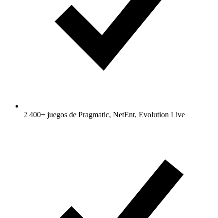
2 400+ juegos de Pragmatic, NetEnt, Evolution Live