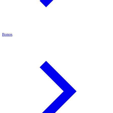
Bonos