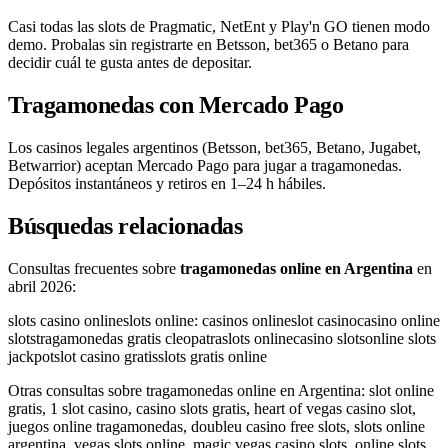
Casi todas las slots de Pragmatic, NetEnt y Play'n GO tienen modo
demo. Probalas sin registrarte en Betsson, bet365 o Betano para
decidir cuál te gusta antes de depositar.
Tragamonedas con Mercado Pago
Los casinos legales argentinos (Betsson, bet365, Betano, Jugabet,
Betwarrior) aceptan Mercado Pago para jugar a tragamonedas.
Depósitos instantáneos y retiros en 1–24 h hábiles.
Búsquedas relacionadas
Consultas frecuentes sobre
tragamonedas online en Argentina
en
abril 2026:
slots casino online
slots online: casinos online
slot casino
casino online
slots
tragamonedas gratis cleopatra
slots online
casino slots
online slots
jackpot
slot casino gratis
slots gratis online
Otras consultas sobre tragamonedas online en Argentina: slot online
gratis, 1 slot casino, casino slots gratis, heart of vegas casino slot,
juegos online tragamonedas, doubleu casino free slots, slots online
argentina, vegas slots online, magic vegas casino slots, online slots,