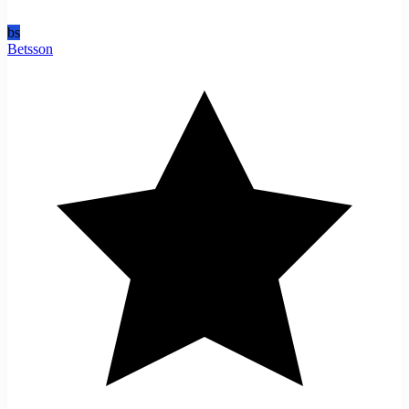
bs
Betsson