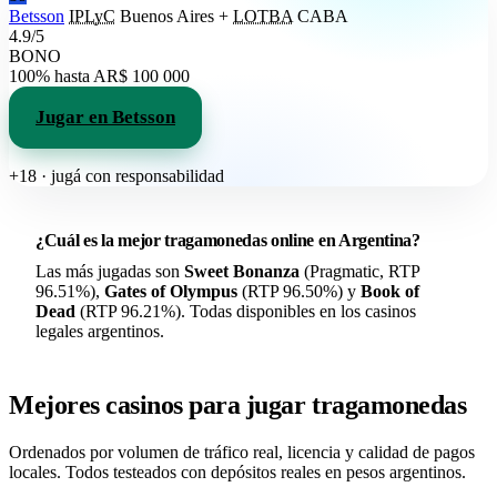
Betsson
IPLyC
Buenos Aires +
LOTBA
CABA
4.9
/5
BONO
100% hasta AR$ 100 000
Jugar en Betsson
+18 · jugá con responsabilidad
¿Cuál es la mejor tragamonedas online en Argentina?
Las más jugadas son
Sweet Bonanza
(Pragmatic, RTP
96.51%),
Gates of Olympus
(RTP 96.50%) y
Book of
Dead
(RTP 96.21%). Todas disponibles en los casinos
legales argentinos.
Mejores casinos para jugar tragamonedas
Ordenados por volumen de tráfico real, licencia y calidad de pagos
locales. Todos testeados con depósitos reales en pesos argentinos.