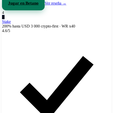
Jugar en Betano
Ver reseña →
4
st
Stake
200% hasta USD 3 000
crypto-first · WR x40
4.6
/5