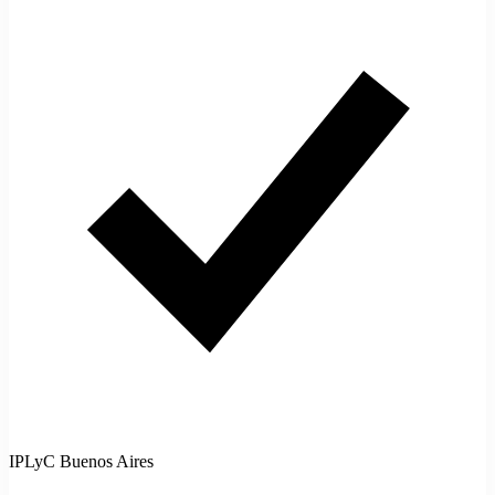
IPLyC Buenos Aires