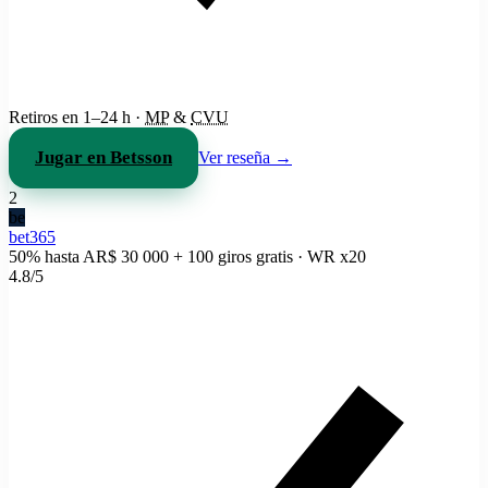
Retiros en 1–24 h ·
MP
&
CVU
Jugar en Betsson
Ver reseña →
2
be
bet365
50% hasta AR$ 30 000
+ 100 giros gratis · WR x20
4.8
/5