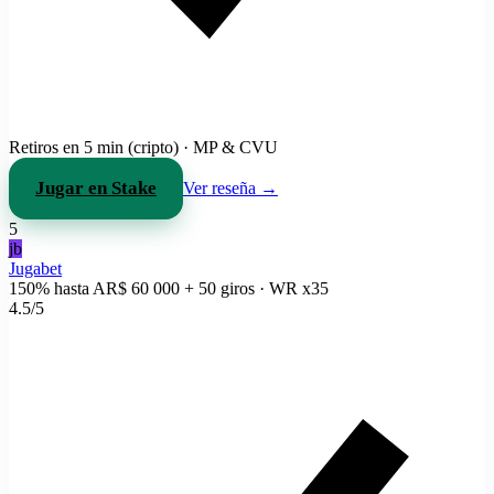
Retiros en 5 min (cripto) · MP & CVU
Jugar en Stake
Ver reseña →
5
jb
Jugabet
150% hasta AR$ 60 000
+ 50 giros · WR x35
4.5
/5