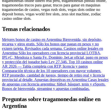
tragamonedas online dinero real perú, tragamonedas pinball online,
tragamonedas trucos para ganar, trucos para ganar en maquinas
tragamonedas de casino, vegas rush slots, vegas slots online no
deposit bonus, vegas world free slots, zeus slot machine, zodiac
casino online slots.
Temas relacionados
Mejores bonos de casino en Argentina
Bienvenida, sin depósito,
recarga y giros gratis. Sólo los bonos que pagan en pesos y no
exigen tarjeta. Revisados cada semana.
Casinos online legales en
Argentina
Sólo los operadores con licencia provincial LOTBA,
IPLyC, Mendoza o Santa Fe. Dominio .bet.ar oficial, pago en pesos
y protección del jugador bajo Ley 27.346.
Top 10 casinos online
AR 2026 — Tabla completa con RTP, licencia y pagos
Comparación técnica de los 10 operadores con mayor volumen.
RTP promedio, cantidad de juegos, tiempo de retiro real y licencia
provincial al detalle.
Apuestas deportivas en Argentina
Casas legales
de apuestas con licencia argentina: fútbol, básquet, tenis y eSports.
Bonos de bienvenida, streaming y apuestas combinadas.
Preguntas sobre tragamonedas online en
Argentina