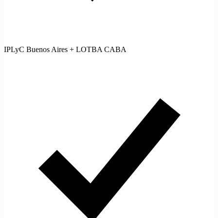
IPLyC Buenos Aires + LOTBA CABA