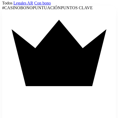
Todos
Legales AR
Con bono
#
CASINO
BONO
PUNTUACIÓN
PUNTOS CLAVE