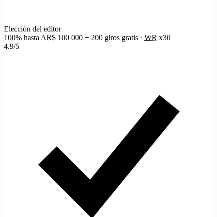
Elección del editor
100% hasta AR$ 100 000
+ 200 giros gratis ·
WR
x30
4.9
/5