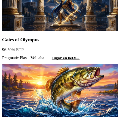
Gates of Olympus
96.50% RTP
Pragmatic Play · Vol. alta
Jugar en bet365