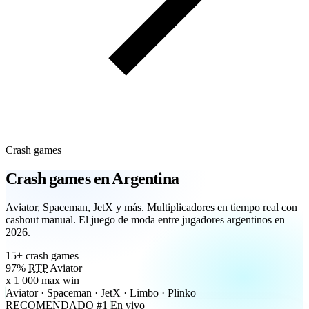
Crash games
Crash games en Argentina
Aviator, Spaceman, JetX y más. Multiplicadores en tiempo real con
cashout manual. El juego de moda entre jugadores argentinos en
2026.
15+
crash games
97%
RTP
Aviator
x 1 000
max win
Aviator · Spaceman · JetX · Limbo · Plinko
RECOMENDADO #1
En vivo