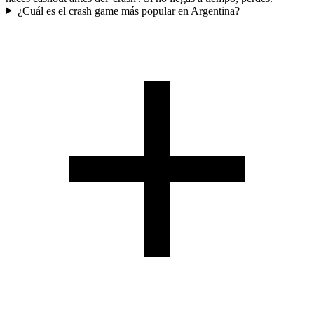
¿Cuál es el crash game más popular en Argentina?