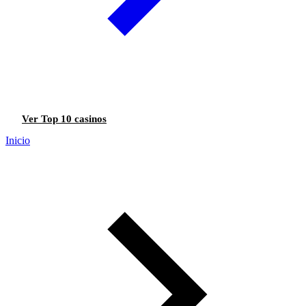
Ver Top 10 casinos
Inicio