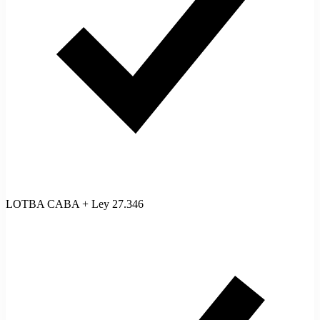
LOTBA CABA + Ley 27.346