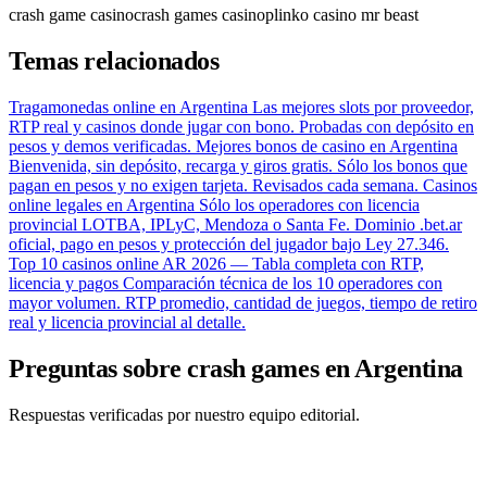
crash game casino
crash games casino
plinko casino mr beast
Temas relacionados
Tragamonedas online en Argentina
Las mejores slots por proveedor,
RTP real y casinos donde jugar con bono. Probadas con depósito en
pesos y demos verificadas.
Mejores bonos de casino en Argentina
Bienvenida, sin depósito, recarga y giros gratis. Sólo los bonos que
pagan en pesos y no exigen tarjeta. Revisados cada semana.
Casinos
online legales en Argentina
Sólo los operadores con licencia
provincial LOTBA, IPLyC, Mendoza o Santa Fe. Dominio .bet.ar
oficial, pago en pesos y protección del jugador bajo Ley 27.346.
Top 10 casinos online AR 2026 — Tabla completa con RTP,
licencia y pagos
Comparación técnica de los 10 operadores con
mayor volumen. RTP promedio, cantidad de juegos, tiempo de retiro
real y licencia provincial al detalle.
Preguntas sobre crash games en Argentina
Respuestas verificadas por nuestro equipo editorial.