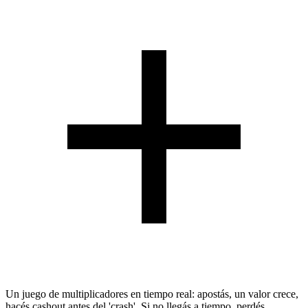
Un juego de multiplicadores en tiempo real: apostás, un valor crece,
hacés cashout antes del 'crash'. Si no llegás a tiempo, perdés.