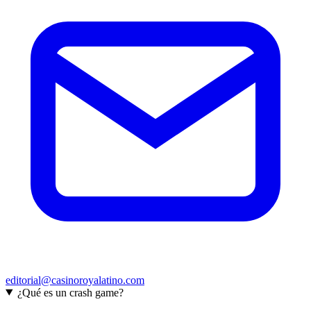
editorial@casinoroyalatino.com
¿Qué es un crash game?