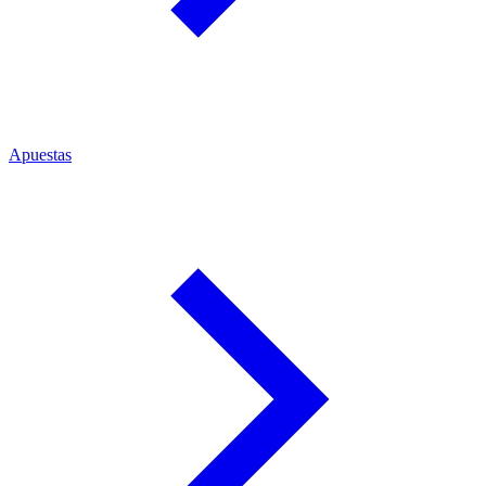
Apuestas