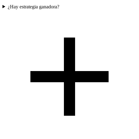
¿Hay estrategia ganadora?