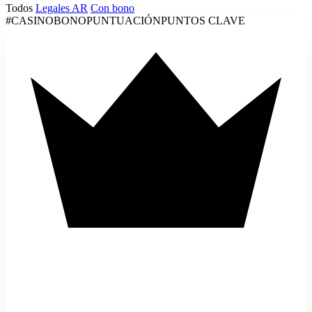
Todos
Legales AR
Con bono
#
CASINO
BONO
PUNTUACIÓN
PUNTOS CLAVE