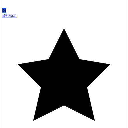
bs
Betsson