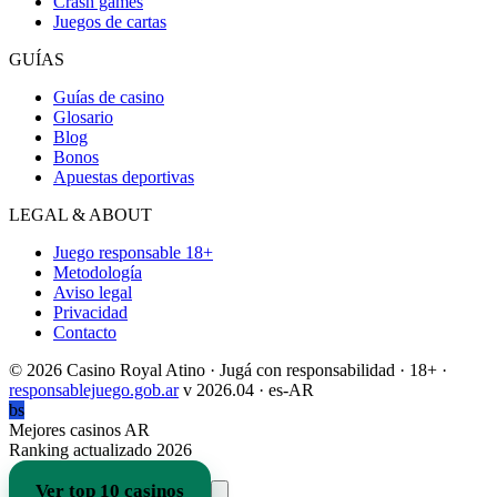
Crash games
Juegos de cartas
GUÍAS
Guías de casino
Glosario
Blog
Bonos
Apuestas deportivas
LEGAL & ABOUT
Juego responsable 18+
Metodología
Aviso legal
Privacidad
Contacto
© 2026 Casino Royal Atino · Jugá con responsabilidad · 18+ ·
responsablejuego.gob.ar
v 2026.04 · es-AR
bs
Mejores casinos AR
Ranking actualizado 2026
Ver top 10 casinos