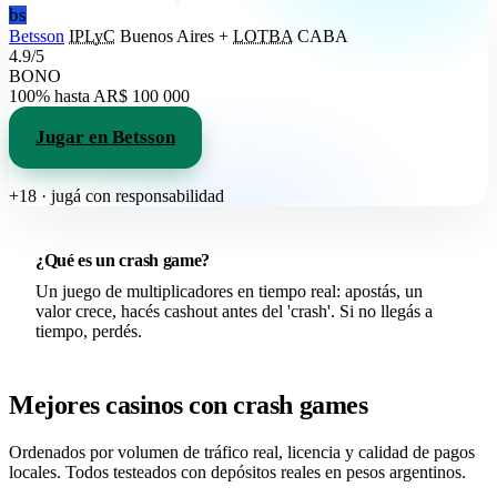
bs
Betsson
IPLyC
Buenos Aires +
LOTBA
CABA
4.9
/5
BONO
100% hasta AR$ 100 000
Jugar en Betsson
+18 · jugá con responsabilidad
¿Qué es un crash game?
Un juego de multiplicadores en tiempo real: apostás, un
valor crece, hacés cashout antes del 'crash'. Si no llegás a
tiempo, perdés.
Mejores casinos con crash games
Ordenados por volumen de tráfico real, licencia y calidad de pagos
locales. Todos testeados con depósitos reales en pesos argentinos.