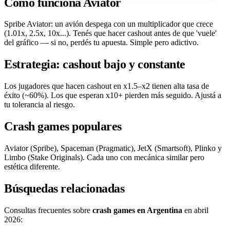
Cómo funciona Aviator
Spribe Aviator: un avión despega con un multiplicador que crece
(1.01x, 2.5x, 10x...). Tenés que hacer cashout antes de que 'vuele'
del gráfico — si no, perdés tu apuesta. Simple pero adictivo.
Estrategia: cashout bajo y constante
Los jugadores que hacen cashout en x1.5–x2 tienen alta tasa de
éxito (~60%). Los que esperan x10+ pierden más seguido. Ajustá a
tu tolerancia al riesgo.
Crash games populares
Aviator (Spribe), Spaceman (Pragmatic), JetX (Smartsoft), Plinko y
Limbo (Stake Originals). Cada uno con mecánica similar pero
estética diferente.
Búsquedas relacionadas
Consultas frecuentes sobre
crash games en Argentina
en abril
2026: