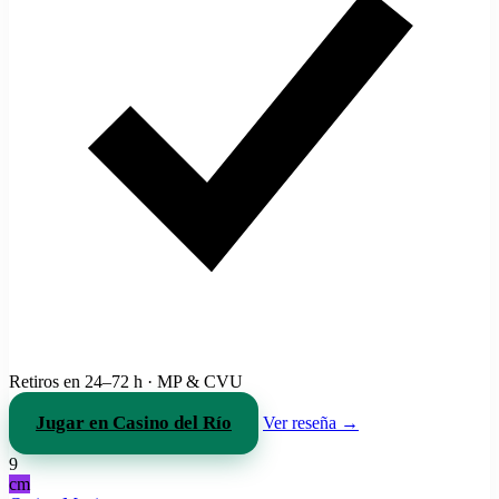
Retiros en 24–72 h · MP & CVU
Jugar en Casino del Río
Ver reseña →
9
cm