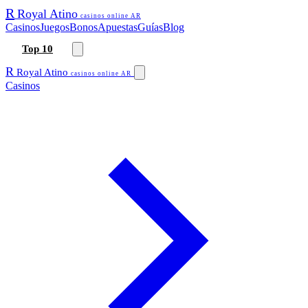
R
Royal Atino
casinos online AR
Casinos
Juegos
Bonos
Apuestas
Guías
Blog
Top 10
R
Royal Atino
casinos online AR
Casinos