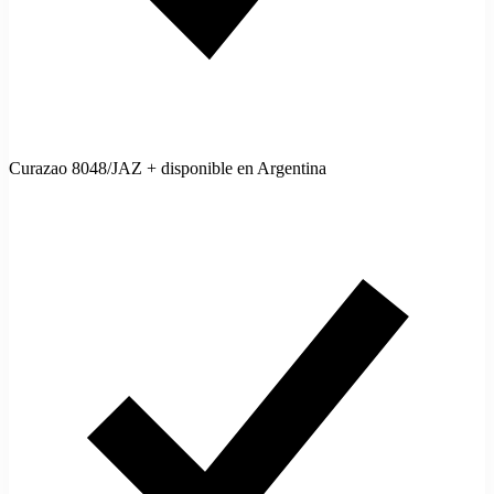
Curazao 8048/JAZ + disponible en Argentina