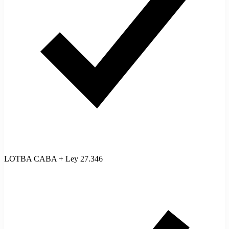
LOTBA CABA + Ley 27.346