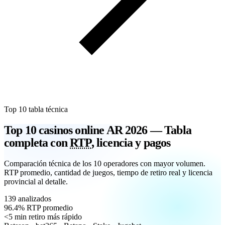
Top 10 tabla técnica
Top 10 casinos online AR 2026 — Tabla
completa con
RTP
, licencia y pagos
Comparación técnica de los 10 operadores con mayor volumen.
RTP promedio, cantidad de juegos, tiempo de retiro real y licencia
provincial al detalle.
139
analizados
96.4%
RTP promedio
<5 min
retiro más rápido