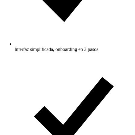
Interfaz simplificada, onboarding en 3 pasos