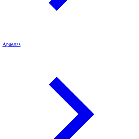
Apuestas