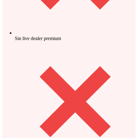
Sin live dealer premium