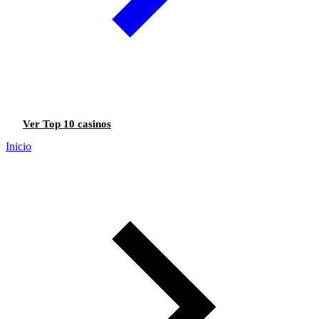
Ver Top 10 casinos
Inicio