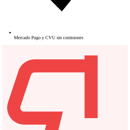
Mercado Pago y CVU sin comisiones