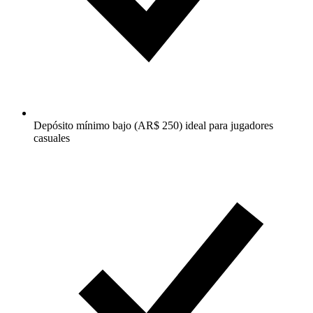
Depósito mínimo bajo (AR$ 250) ideal para jugadores
casuales