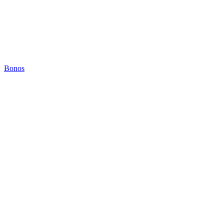
Bonos