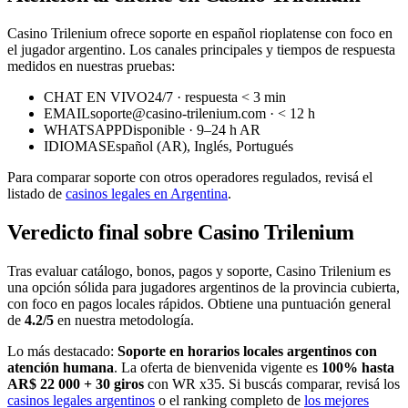
Casino Trilenium ofrece soporte en español rioplatense con foco en
el jugador argentino. Los canales principales y tiempos de respuesta
medidos en nuestras pruebas:
CHAT EN VIVO
24/7 · respuesta < 3 min
EMAIL
soporte@casino-trilenium.com
· < 12 h
WHATSAPP
Disponible · 9–24 h AR
IDIOMAS
Español (AR), Inglés, Portugués
Para comparar soporte con otros operadores regulados, revisá el
listado de
casinos legales en Argentina
.
Veredicto final sobre Casino Trilenium
Tras evaluar catálogo, bonos, pagos y soporte, Casino Trilenium es
una opción sólida para jugadores argentinos de la provincia cubierta,
con foco en pagos locales rápidos. Obtiene una puntuación general
de
4.2/5
en nuestra metodología.
Lo más destacado:
Soporte en horarios locales argentinos con
atención humana
. La oferta de bienvenida vigente es
100% hasta
AR$ 22 000 + 30 giros
con WR x35. Si buscás comparar, revisá los
casinos legales argentinos
o el ranking completo de
los mejores