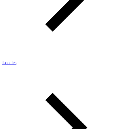
Locales