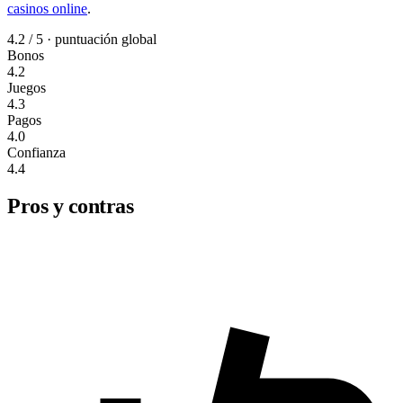
casinos online
.
4.2
/ 5 · puntuación global
Bonos
4.2
Juegos
4.3
Pagos
4.0
Confianza
4.4
Pros y contras