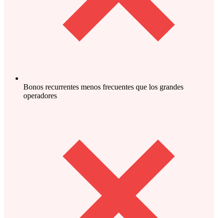
Bonos recurrentes menos frecuentes que los grandes
operadores