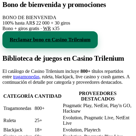
Bono de bienvenida y promociones
BONO DE BIENVENIDA
100% hasta AR$ 22 000 + 30 giros
Bono + giros gratis ·
WR
x35
Reclamar bono en Casino Trilenium
Biblioteca de juegos en Casino Trilenium
El catálogo de Casino Trilenium incluye
800+
títulos repartidos
entre
tragamonedas
, ruleta, blackjack, live casino y crash games. A
continuación el detalle por categoría y proveedores destacados.
PROVEEDORES
CATEGORÍA
CANTIDAD
DESTACADOS
Pragmatic Play, NetEnt, Play'n GO,
Tragamonedas
800+
Hacksaw
Evolution, Pragmatic Live, NetEnt
Ruleta
25+
Live
Blackjack
18+
Evolution, Playtech