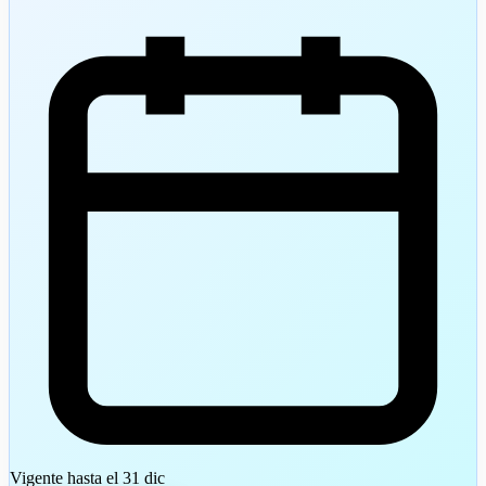
Vigente hasta el 31 dic