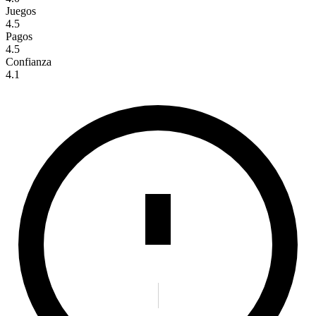
Juegos
4.5
Pagos
4.5
Confianza
4.1