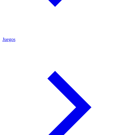
Juegos