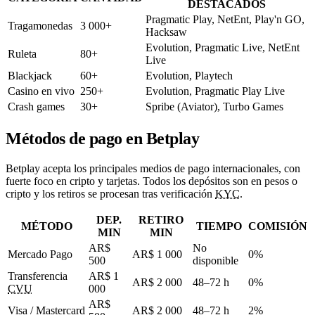
DESTACADOS
Pragmatic Play, NetEnt, Play'n GO,
Tragamonedas
3 000+
Hacksaw
Evolution, Pragmatic Live, NetEnt
Ruleta
80+
Live
Blackjack
60+
Evolution, Playtech
Casino en vivo
250+
Evolution, Pragmatic Play Live
Crash games
30+
Spribe (Aviator), Turbo Games
Métodos de pago en Betplay
Betplay acepta los principales medios de pago internacionales, con
fuerte foco en cripto y tarjetas. Todos los depósitos son en pesos o
cripto y los retiros se procesan tras verificación
KYC
.
DEP.
RETIRO
MÉTODO
TIEMPO
COMISIÓN
MIN
MIN
AR$
No
Mercado Pago
AR$ 1 000
0%
500
disponible
Transferencia
AR$ 1
AR$ 2 000
48–72 h
0%
CVU
000
AR$
Visa / Mastercard
AR$ 2 000
48–72 h
2%