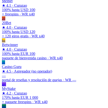
Melbet
★ 4.1 · Curazao
100% hasta USD 100
+ freespins · WR x40
20
20Bet
★ 4.0 · Curazao
100% hasta USD 120
+ 120 giros gratis · WR x40
bn
Betwinner
★ 4.0 · Curazao
100% hasta EUR 100
paquete de bienvenida casino · WR x40
cg
Casino Guru
★ 4.5 · Agregador (no operador)
—
portal de reseñas y resolución de quejas · WR —
my
MyStake
★ 4.2 · Curazao
170% hasta EUR 1 000
+ paquete freespins · WR x40
mp