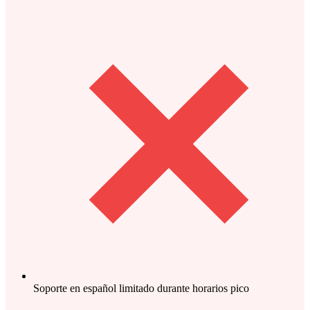
Soporte en español limitado durante horarios pico