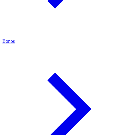
Bonos