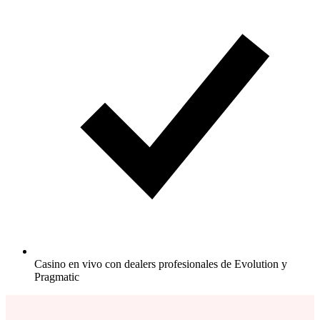
Casino en vivo con dealers profesionales de Evolution y
Pragmatic