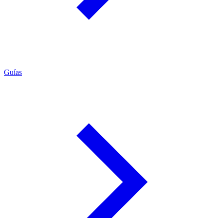
Guías