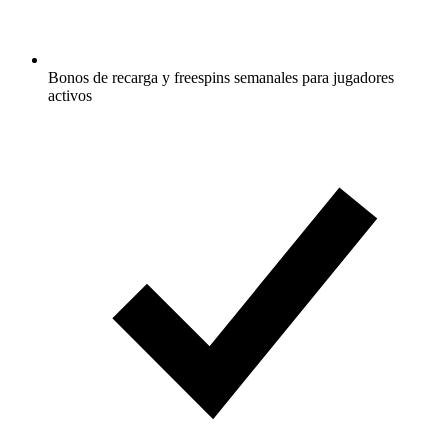
Bonos de recarga y freespins semanales para jugadores
activos