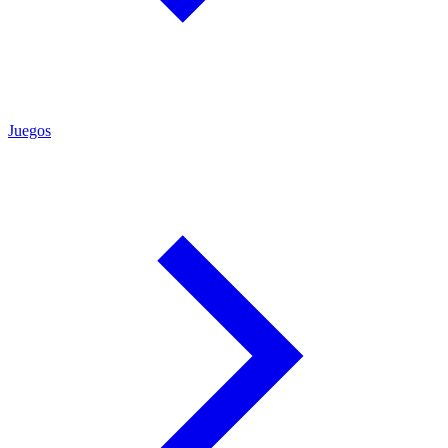
Juegos