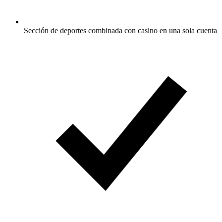
Sección de deportes combinada con casino en una sola cuenta