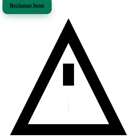
Reclamar bono