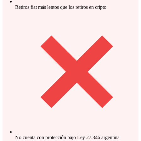
Retiros fiat más lentos que los retiros en cripto
No cuenta con protección bajo Ley 27.346 argentina