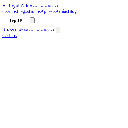
R
Royal Atino
casinos online AR
Casinos
Juegos
Bonos
Apuestas
Guías
Blog
Top 10
R
Royal Atino
casinos online AR
Casinos