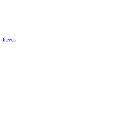
Juegos