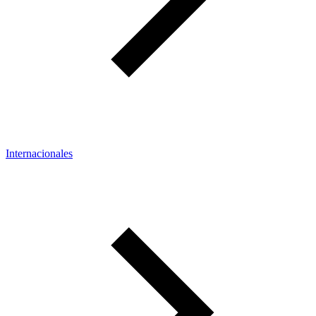
Internacionales