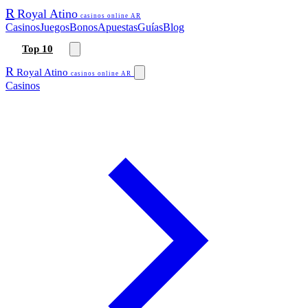
R
Royal Atino
casinos online AR
Casinos
Juegos
Bonos
Apuestas
Guías
Blog
Top 10
R
Royal Atino
casinos online AR
Casinos