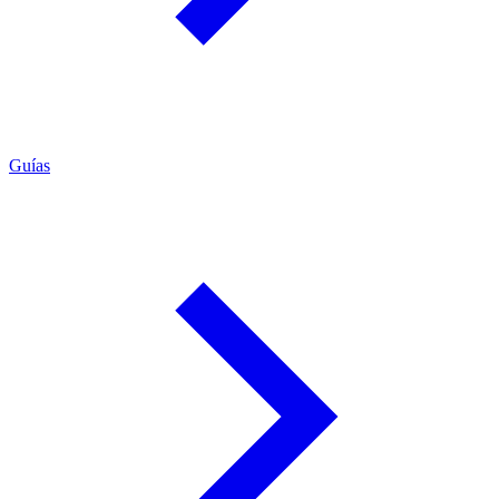
Guías