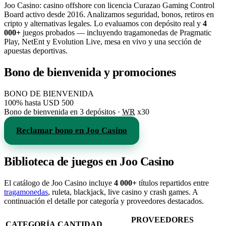
Joo Casino: casino offshore con licencia Curazao Gaming Control
Board activo desde 2016. Analizamos seguridad, bonos, retiros en
cripto y alternativas legales.
Lo evaluamos con depósito real y
4
000+
juegos probados — incluyendo tragamonedas de Pragmatic
Play, NetEnt y Evolution Live, mesa en vivo y una sección de
apuestas deportivas.
Bono de bienvenida y promociones
BONO DE BIENVENIDA
100% hasta USD 500
Bono de bienvenida en 3 depósitos ·
WR
x30
Reclamar bono en Joo Casino
Biblioteca de juegos en Joo Casino
El catálogo de Joo Casino incluye
4 000+
títulos repartidos entre
tragamonedas
, ruleta, blackjack, live casino y crash games. A
continuación el detalle por categoría y proveedores destacados.
PROVEEDORES
CATEGORÍA
CANTIDAD