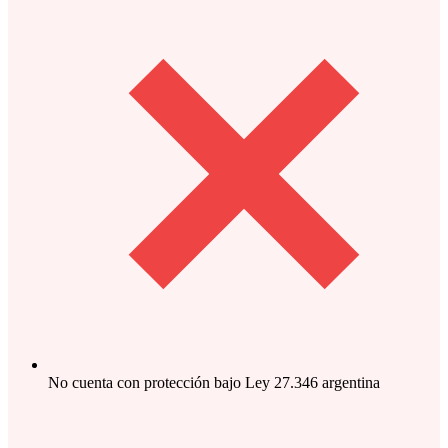
No cuenta con protección bajo Ley 27.346 argentina