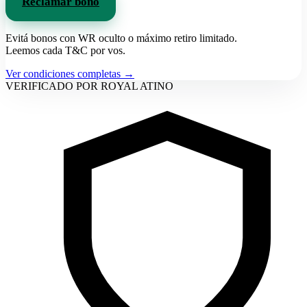
Reclamar bono
Evitá bonos con WR oculto o máximo retiro limitado.
Leemos cada T&C por vos.
Ver condiciones completas →
VERIFICADO POR ROYAL ATINO