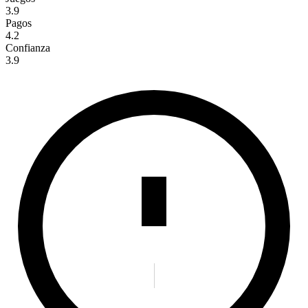
3.9
Pagos
4.2
Confianza
3.9