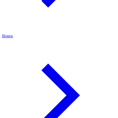
Bonos