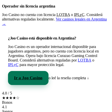
Operador sin licencia argentina
Joo Casino no cuenta con licencia
LOTBA
o
IPLyC
. Considerá
alternativas reguladas localmente.
Ver casinos legales en Argentina
→
¿Joo Casino está disponible en Argentina?
Joo Casino es un operador internacional disponible para
jugadores argentinos, pero no cuenta con licencia local en
Argentina. Opera bajo licencia Curazao Gaming Control
Board. Considerá alternativas reguladas por
LOTBA
o
IPLyC
para mayor protección legal.
Ir a Joo Casino
o leé la reseña completa ↓
4.0
/ 5
★★★★☆
Bonos
4.1
Juegos